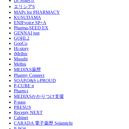
Di NotesⅡ
エリシアS
MAPs for PHARMACY
KUSUDAMA
ENIFvoice SP+A
Pharma-SEED EX
GENNAI just
GOHL2
GooCo
Hi-story
iMelhis
Musubi
Melhis
MEDIXS薬歴
Pharmy Connect
SOAP.Q&S i-PROUD
P-CUBE n
Pharm-i
MEDIXSかかりつけ支援
P-pass
PRESUS
Recepty NEXT
Cabinet
CARADA 電子薬歴 Solamichi
P-POS