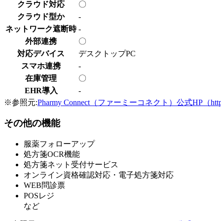
クラウド対応
〇
クラウド型か
-
ネットワーク遮断時
-
外部連携
〇
対応デバイス
デスクトップPC
スマホ連携
-
在庫管理
〇
EHR導入
-
※参照元:
Pharmy Connect（ファーミーコネクト）公式HP（https://www.
その他の機能
服薬フォローアップ
処方箋OCR機能
処方箋ネット受付サービス
オンライン資格確認対応・電子処方箋対応
WEB問診票
POSレジ
など