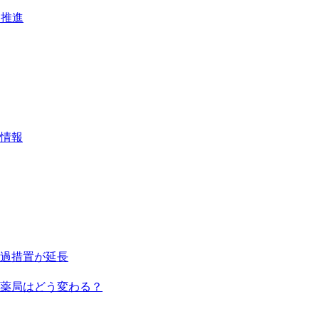
を推進
ー情報
過措置が延長
で薬局はどう変わる？