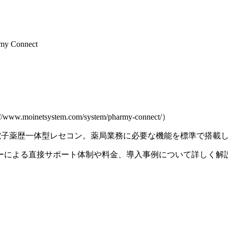
my Connect
inetsystem.com/system/pharmy-connect/）
薬局向けの電子薬歴一体型レセコン。薬局業務に必要な機能を標準で
ーによる直接サポート体制や料金、導入事例について詳しく解