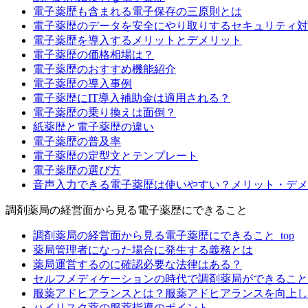
電子薬歴も含まれる電子保存の三原則とは
電子薬歴のデータを安全にやり取りするセキュリティ対
電子薬歴を導入するメリットとデメリット
電子薬歴の価格相場は？
電子薬歴のおすすめ機能紹介
電子薬歴の導入事例
電子薬歴にIT導入補助金は適用される？
電子薬歴の乗り換えは面倒？
紙薬歴と電子薬歴の違い
電子薬歴の普及率
電子薬歴の定型文とテンプレート
電子薬歴の選び方
音声入力できる電子薬歴は使いやすい？メリット・デメ
調剤薬局の経営面から見る電子薬歴にできること
調剤薬局の経営面から見る電子薬歴にできること_top
薬局管理者になった場合に発生する義務とは
薬局運営するのに確認必要な法律はある？
セルフメディケーションの時代で調剤薬局ができること
服薬アドヒアランスとは？服薬アドヒアランスを向上し
ハイリスク薬の服薬指導のポイント