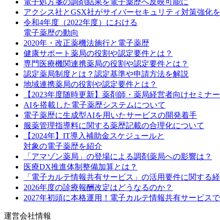
電子処方箋の調剤結果を電子薬歴へ反映可能に
アクシス社とGSX社がサイバーセキュリティ対策強化
令和4年度（2022年度）における
電子薬歴の動向
2020年・改正薬機法施行と電子薬歴
健康サポート薬局の役割や認定要件とは？
専門医療機関連携薬局の役割や認定要件とは？
認定薬局制度とは？認定基準や申請方法を解説
地域連携薬局の役割や認定要件とは？
【2023年度随時更新】薬剤師・薬局経営者向けセミナ
AIを搭載した電子薬歴システムについて
電子薬歴に生成型AIを用いたサービスの開発着手
服薬管理指導料に関する薬歴記載の合理化について
【2024年】IT導入補助金スケジュールと
対象の電子薬歴を紹介
「アマゾン薬局」の登場による調剤薬局への影響は？
医療DX推進体制整備加算とは？
「電子カルテ情報共有サービス」の活用要件に関する経
2026年度の診療報酬改定はどうなるのか？
2027年初頭に本格運用！電子カルテ情報共有サービス
運営会社情報