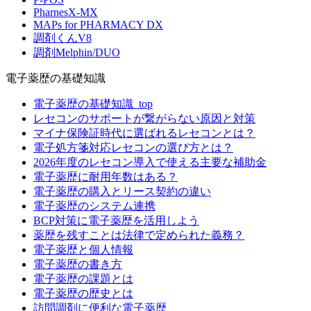
PharnesX-MX
MAPs for PHARMACY DX
調剤くんV8
調剤Melphin/DUO
電子薬歴の基礎知識
電子薬歴の基礎知識_top
レセコンのサポートが繋がらない原因と対策
マイナ保険証時代に選ばれるレセコンとは？
電子処方箋対応レセコンの選び方とは？
2026年度のレセコン導入で使える主要な補助金
電子薬歴に耐用年数はある？
電子薬歴の購入とリース契約の違い
電子薬歴のシステム連携
BCP対策に電子薬歴を活用しよう
薬歴を残すことは法律で定められた義務？
電子薬歴と個人情報
電子薬歴の書き方
電子薬歴の課題とは
電子薬歴の歴史とは
訪問調剤に便利な電子薬歴