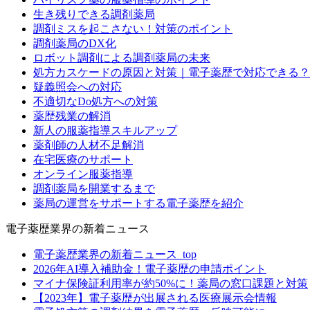
生き残りできる調剤薬局
調剤ミスを起こさない！対策のポイント
調剤薬局のDX化
ロボット調剤による調剤薬局の未来
処方カスケードの原因と対策｜電子薬歴で対応できる？
疑義照会への対応
不適切なDo処方への対策
薬歴残業の解消
新人の服薬指導スキルアップ
薬剤師の人材不足解消
在宅医療のサポート
オンライン服薬指導
調剤薬局を開業するまで
薬局の運営をサポートする電子薬歴を紹介
電子薬歴業界の新着ニュース
電子薬歴業界の新着ニュース_top
2026年AI導入補助金！電子薬歴の申請ポイント
マイナ保険証利用率が約50%に！薬局の窓口課題と対策
【2023年】電子薬歴が出展される医療展示会情報