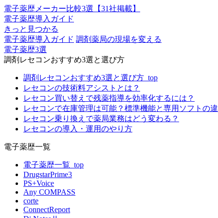
電子薬歴メーカー比較3選【31社掲載】
電子薬歴導入ガイド
きっと見つかる
電子薬歴導入ガイド
調剤薬局の現場を変える
電子薬歴3選
調剤レセコンおすすめ3選と選び方
調剤レセコンおすすめ3選と選び方_top
レセコンの技術料アシストとは？
レセコン買い替えで残薬指導を効率化するには？
レセコンで在庫管理は可能？標準機能と専用ソフトの違
レセコン乗り換えで薬局業務はどう変わる？
レセコンの導入・運用のやり方
電子薬歴一覧
電子薬歴一覧_top
DrugstarPrime3
PS+Voice
Any COMPASS
corte
ConnectReport