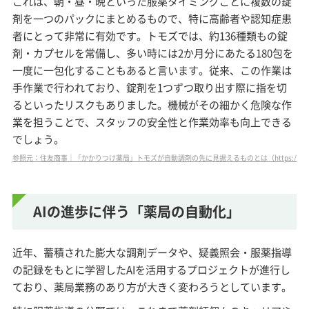
これは、朝・昼・晩といった服薬タイミングごとに複数の錠
剤を一つのパックにまとめるもので、特に高齢者や認知症患
者にとって非常に有効です。トモズでは、約136種類もの錠
剤・カプセルを常備し、多い時には2か月分にあたる180包を
一度に一包化することもあると言います。従来、この作業は
手作業で行われており、錠剤を1つずつ取り出す際に指を切
るといったリスクもありました。機械がその細かく危険な作
業を担うことで、スタッフの安全性と作業効率も向上できる
でしょう。
参照元：住友商事｜「かかりつけ薬局」トモズが自動調剤の先に見据えるものとは（https://www.sumitomoco
AIの進歩に伴う「薬局の自動化」
近年、蓄積された膨大な調剤データや、疑義照会・服薬指導
の記録をもとに学習したAIを活用するプロジェクトが進行し
ており、薬局業務のあり方が大きく変わろうとしています。