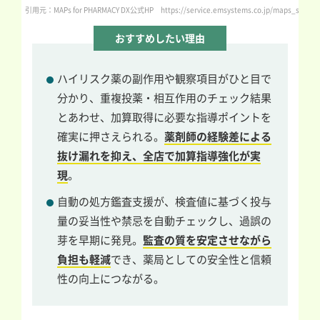
引用元：MAPs for PHARMACY DX公式HP https://service.emsystems.co.jp/maps_series/
おすすめしたい理由
ハイリスク薬の副作用や観察項目がひと目で
分かり、重複投薬・相互作用のチェック結果
とあわせ、加算取得に必要な指導ポイントを
確実に押さえられる。
薬剤師の経験差による
抜け漏れを抑え、全店で加算指導強化が実
現
。
自動の処方鑑査支援が、検査値に基づく投与
量の妥当性や禁忌を自動チェックし、過誤の
芽を早期に発見。
監査の質を安定させながら
負担も軽減
でき、薬局としての安全性と信頼
性の向上につながる。