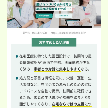
引用元：Musubi公式HP https://musubi.kakehashi.life/
おすすめしたい理由
在宅医療に特化した画面設計で、訪問時の患
者情報確認が1画面で完結。画面遷移が少な
く済み、
患者との対話に集中しやすく
なる。
処方薬と頭書き情報を元に、栄養・運動・生
活習慣など、在宅患者の暮らしのための健康
アドバイスを自動で提示。訪問前に確認でき
るため、患者の生活環境や課題を踏まえた対
話がしやすくなり、
在宅ならではの支援につ