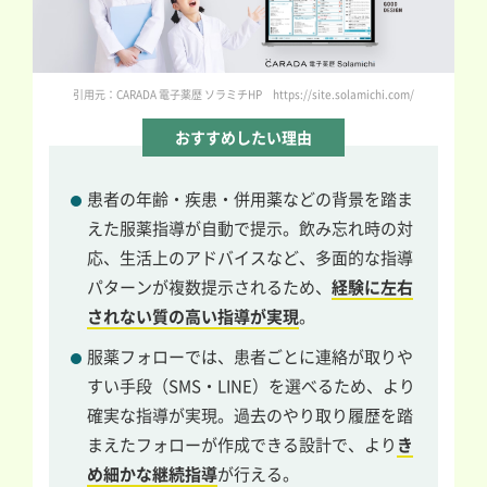
引用元：CARADA 電子薬歴 ソラミチHP https://site.solamichi.com/
おすすめしたい理由
患者の年齢・疾患・併用薬などの背景を踏ま
えた服薬指導が自動で提示。飲み忘れ時の対
応、生活上のアドバイスなど、多面的な指導
パターンが複数提示されるため、
経験に左右
されない質の高い指導が実現
。
服薬フォローでは、患者ごとに連絡が取りや
すい手段（SMS・LINE）を選べるため、より
確実な指導が実現。過去のやり取り履歴を踏
まえたフォローが作成できる設計で、より
き
め細かな継続指導
が行える。