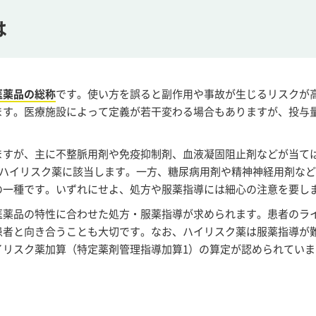
は
医薬品の総称
です。使い方を誤ると副作用や事故が生じるリスクが
ます。医療施設によって定義が若干変わる場合もありますが、投与
ますが、主に不整脈用剤や免疫抑制剤、血液凝固阻止剤などが当て
もハイリスク薬に該当します。一方、糖尿病用剤や精神神経用剤な
の一種です。いずれにせよ、処方や服薬指導には細心の注意を要し
医薬品の特性に合わせた処方・服薬指導が求められます。患者のラ
患者と向き合うことも大切です。なお、ハイリスク薬は服薬指導が
イリスク薬加算（特定薬剤管理指導加算1）の算定が認められていま