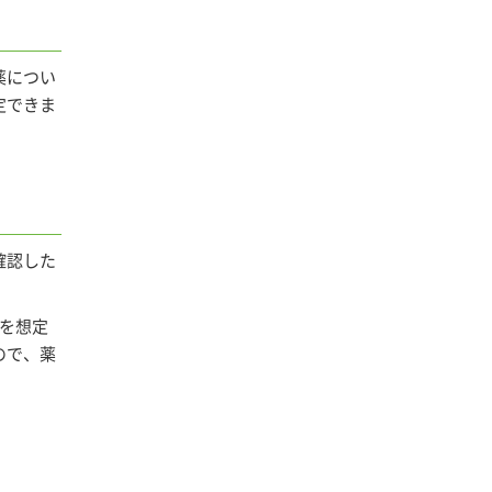
薬につい
定できま
確認した
ムを想定
ので、薬