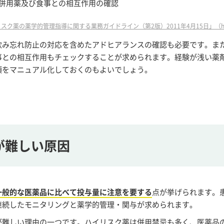
、併用薬及び食事との相互作用の確認
導に関する業務ガイドライン（第2版）2011年4月15日」（https://www.nichiyaku.o
飲み忘れ防止の対応を含めたアドヒアランスの確認も必要です。ま
事との相互作用もチェックすることが求められます。経験が浅い薬
項をマニュアル化しておくのもよいでしょう。
が難しい原因
一般的な医薬品に比べて投与量に注意を要する
点が挙げられます。
継続したモニタリングと薬学的管理・関与が求められます。
が難しい理由の一つです。ハイリスク薬は併用禁忌も多く、医薬品