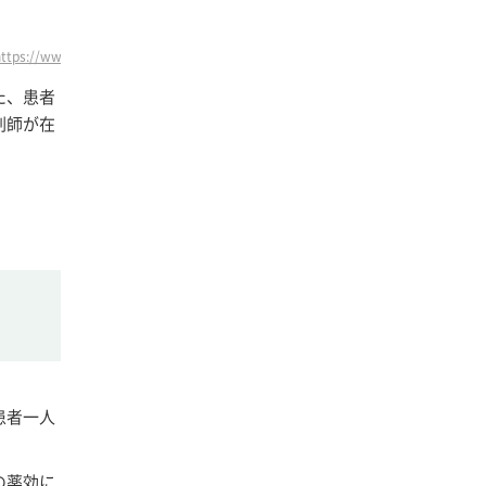
r.jp/files/co/pharmacy-info/high_risk_guideline_2nd.pd
た、患者
剤師が在
患者一人
の薬効に