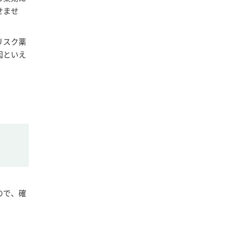
せませ
リスク薬
因といえ
ので、確