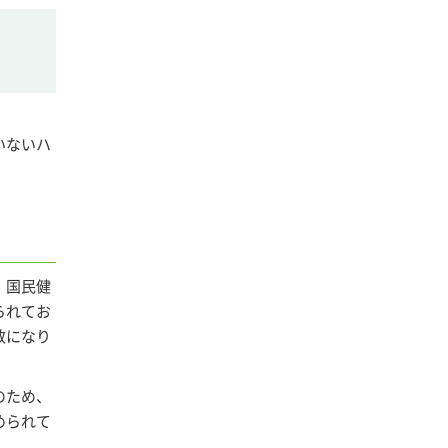
いないハ
・国民健
られてお
数になり
のため、
められて