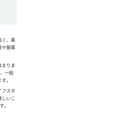
高く、薬
量や服薬
はまりま
ど、一般
ます。
イフスタ
難しいこ
す。