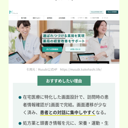
引用元：Musubi公式HP https://musubi.kakehashi.life/
おすすめしたい理由
在宅医療に特化した画面設計で、訪問時の患
者情報確認が1画面で完結。画面遷移が少な
く済み、
患者との対話に集中しやすく
なる。
処方薬と頭書き情報を元に、栄養・運動・生