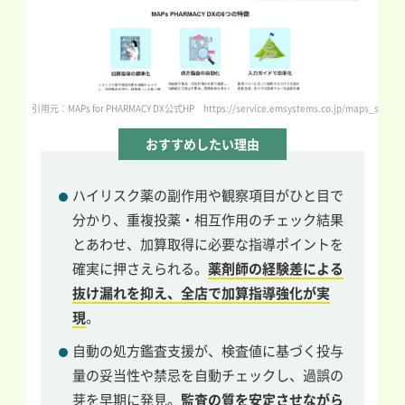
引用元：MAPs for PHARMACY DX公式HP https://service.emsystems.co.jp/maps_series/
おすすめしたい理由
ハイリスク薬の副作用や観察項目がひと目で
分かり、重複投薬・相互作用のチェック結果
とあわせ、加算取得に必要な指導ポイントを
確実に押さえられる。
薬剤師の経験差による
抜け漏れを抑え、全店で加算指導強化が実
現
。
自動の処方鑑査支援が、検査値に基づく投与
量の妥当性や禁忌を自動チェックし、過誤の
芽を早期に発見。
監査の質を安定させながら